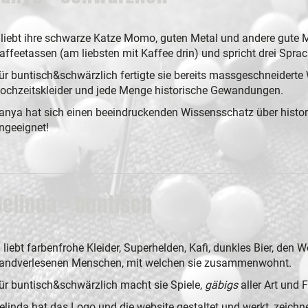
..liebt ihre schwarze Katze Momo, guten Metal und andere gute Mu
affeetassen (am liebsten mit Kaffee drin) und spricht drei Sprac
ür buntisch&schwärzlich fertigte sie bereits massgeschneiderte 
ochzeitskleider und jede Menge historische Gewandungen.
anya hat sich einen beeindruckenden Wissensschatz über histor
ngeeignet!
Belinda - buntisch
.. liebt farbenfrohe Kleider, Superhelden, Kafi, dunkles Bier, den 
andverlesenen Menschen, mit welchen sie zusammenwohnt.
ür buntisch&schwärzlich macht sie Spiele,
gäbigs
aller Art und 
elinda hat das Logo und die website gestaltet und werkt, zeichne