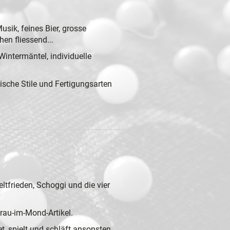
sik, feines Bier, grosse
hen fliessend.
..
Wintermäntel, individuelle
ische Stile und Fertigungsarten
Weltfrieden, Schoggi und die vier
Frau-im-Mond-Artikel.
t, spielt und schläft ansonsten