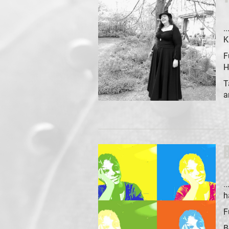
.
K
F
H
T
a
.
h
F
B